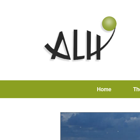
Home
Th