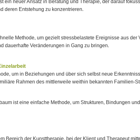
t ein neuer Ansatz in Beratung und Therapie, der darauf fokussi
nd deren Entstehung zu konzentrieren.
 schnelle Methode, um gezielt stressbelastete Ereignisse aus 
nd dauerhafte Veränderungen in Gang zu bringen.
Einzelarbeit
hode, um in Beziehungen und über sich selbst neue Erkenntnis
miliäre Rahmen des mittlerweile weithin bekannten Familien-St
aum ist eine einfache Methode, um Strukturen, Bindungen und 
em Bereich der Kunsttherapie, bei der Klient und Therapeut mit